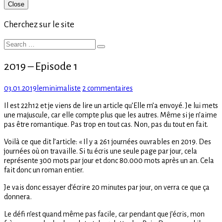
Primary
Close
Sidebar
Cherchez sur le site
Search
Search
for:
2019 – Episode 1
Posted
Author
sur
03.01.2019
leminimaliste
2 commentaires
on
2019
Il est 22h12 et je viens de lire un article qu’Elle m’a envoyé. Je lui mets
–
une majuscule, car elle compte plus que les autres. Même si je n’aime
Episode
pas être romantique. Pas trop en tout cas. Non, pas du tout en fait.
1
Voilà ce que dit l’article: « Il y a 261 journées ouvrables en 2019. Des
journées où on travaille. Si tu écris une seule page par jour, cela
représente 300 mots par jour et donc 80.000 mots après un an. Cela
fait donc un roman entier.
Je vais donc essayer d’écrire 20 minutes par jour, on verra ce que ça
donnera.
Le défi n’est quand même pas facile, car pendant que j’écris, mon