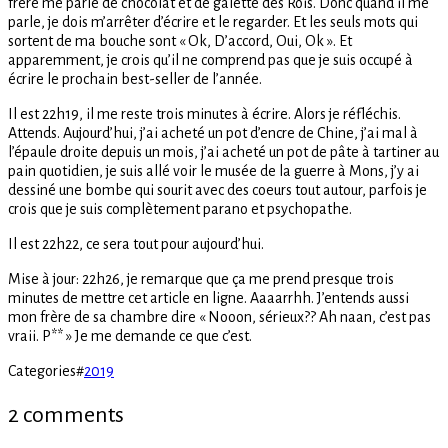
frère me parle de chocolat et de galette des Rois. Donc quand il me
parle, je dois m’arrêter d’écrire et le regarder. Et les seuls mots qui
sortent de ma bouche sont « Ok, D’accord, Oui, Ok ». Et
apparemment, je crois qu’il ne comprend pas que je suis occupé à
écrire le prochain best-seller de l’année.
Il est 22h19, il me reste trois minutes à écrire. Alors je réfléchis.
Attends. Aujourd’hui, j’ai acheté un pot d’encre de Chine, j’ai mal à
l’épaule droite depuis un mois, j’ai acheté un pot de pâte à tartiner au
pain quotidien, je suis allé voir le musée de la guerre à Mons, j’y ai
dessiné une bombe qui sourit avec des coeurs tout autour, parfois je
crois que je suis complètement parano et psychopathe.
Il est 22h22, ce sera tout pour aujourd’hui.
Mise à jour: 22h26, je remarque que ça me prend presque trois
minutes de mettre cet article en ligne. Aaaarrhh. J’entends aussi
mon frère de sa chambre dire « Nooon, sérieux?? Ah naan, c’est pas
vraii. P** » Je me demande ce que c’est.
Categories
#
2019
2 comments