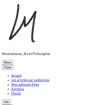
Site
Skip
is
to
loading
content
Minimalisme, Art et Philosophie
Menu
Close
Accueil
Les articles par catégories
Mes adresses fines
À propos
Ebook
Info