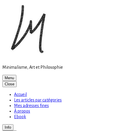
Site
Skip
is
to
loading
content
Minimalisme, Art et Philosophie
Menu
Close
Accueil
Les articles par catégories
Mes adresses fines
À propos
Ebook
Info