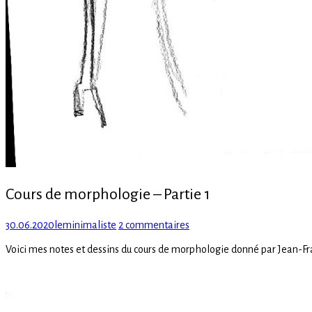
Cours de morphologie – Partie 1
Posted
Author
sur
30.06.2020
leminimaliste
2 commentaires
on
Cours
Voici mes notes et dessins du cours de morphologie donné par Jean-Fra
de
morphologie
–
Partie
1