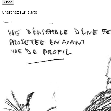
Primary
Close
Sidebar
Cherchez sur le site
Search
Search
for: