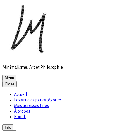
Site
Skip
is
to
loading
content
Minimalisme, Art et Philosophie
Menu
Close
Accueil
Les articles par catégories
Mes adresses fines
À propos
Ebook
Info