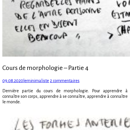
Cours de morphologie – Partie 4
Posted
Author
sur
09.08.2020
leminimaliste
2 commentaires
on
Cours
Dernière partie du cours de morphologie. Pour apprendre à
de
connaître son corps, apprendre à se connaître, apprendre à connaître
morphologie
le monde.
–
Partie
4