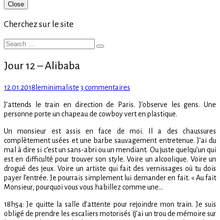
Primary
Close
Sidebar
Cherchez sur le site
Search
Search
for:
Jour 12 – Alibaba
Posted
Author
sur
12.01.2018
leminimaliste
3 commentaires
on
Jour
J’attends le train en direction de Paris. J’observe les gens. Une
12
personne porte un chapeau de cowboy vert en plastique.
–
Alibaba
Un monsieur est assis en face de moi. Il a des chaussures
complètement usées et une barbe sauvagement entretenue. J’ai du
mal à dire si c’est un sans-abri ou un mendiant. Ou juste quelqu’un qui
est en difficulté pour trouver son style. Voire un alcoolique. Voire un
drogué des jeux. Voire un artiste qui fait des vernissages où tu dois
payer l’entrée. Je pourrais simplement lui demander en fait. « Au fait
Monsieur, pourquoi vous vous habillez comme une…
18h54: Je quitte la salle d’attente pour rejoindre mon train. Je suis
obligé de prendre les escaliers motorisés (j’ai un trou de mémoire sur