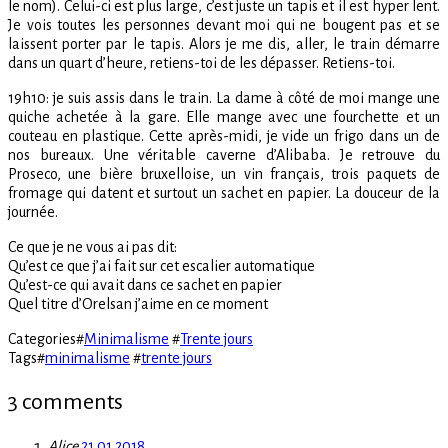
le nom). Celui-ci est plus large, c’est juste un tapis et il est hyper lent.
Je vois toutes les personnes devant moi qui ne bougent pas et se
laissent porter par le tapis. Alors je me dis, aller, le train démarre
dans un quart d’heure, retiens-toi de les dépasser. Retiens-toi.
19h10: je suis assis dans le train. La dame à côté de moi mange une
quiche achetée à la gare. Elle mange avec une fourchette et un
couteau en plastique. Cette après-midi, je vide un frigo dans un de
nos bureaux. Une véritable caverne d’Alibaba. Je retrouve du
Proseco, une bière bruxelloise, un vin français, trois paquets de
fromage qui datent et surtout un sachet en papier. La douceur de la
journée.
Ce que je ne vous ai pas dit:
Qu’est ce que j’ai fait sur cet escalier automatique
Qu’est-ce qui avait dans ce sachet en papier
Quel titre d’Orelsan j’aime en ce moment
Categories
#
Minimalisme
#
Trente jours
Tags
#
minimalisme
#
trente jours
3 comments
Alice
21.01.2018