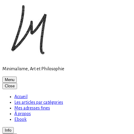
Site
Skip
is
to
loading
content
Minimalisme, Art et Philosophie
Menu
Close
Accueil
Les articles par catégories
Mes adresses fines
À propos
Ebook
Info