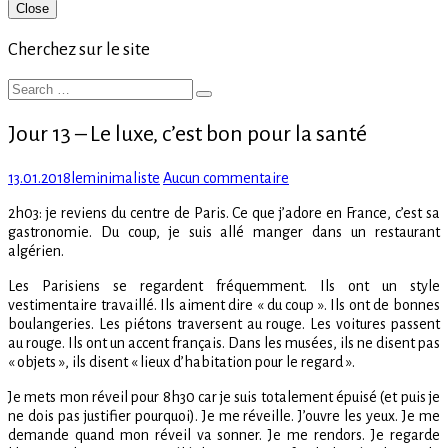
Primary
Close
Sidebar
Cherchez sur le site
Search
Search
for:
Jour 13 – Le luxe, c’est bon pour la santé
Posted
Author
sur
13.01.2018
leminimaliste
Aucun commentaire
on
Jour
2h03: je reviens du centre de Paris. Ce que j’adore en France, c’est sa
13
gastronomie. Du coup, je suis allé manger dans un restaurant
–
algérien.
Le
luxe,
Les Parisiens se regardent fréquemment. Ils ont un style
c’est
vestimentaire travaillé. Ils aiment dire « du coup ». Ils ont de bonnes
bon
boulangeries. Les piétons traversent au rouge. Les voitures passent
pour
au rouge. Ils ont un accent français. Dans les musées, ils ne disent pas
la
« objets », ils disent « lieux d’habitation pour le regard ».
santé
Je mets mon réveil pour 8h30 car je suis totalement épuisé (et puis je
ne dois pas justifier pourquoi). Je me réveille. J’ouvre les yeux. Je me
demande quand mon réveil va sonner. Je me rendors. Je regarde