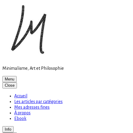
Site
Skip
is
to
loading
content
Minimalisme, Art et Philosophie
Menu
Close
Accueil
Les articles par catégories
Mes adresses fines
À propos
Ebook
Info