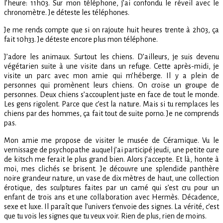
l’heure: 11h03. Sur mon téléphone, j’ai confondu le réveil avec le
chronomètre. Je déteste les téléphones.
Je me rends compte que si on rajoute huit heures trente à 2h03, ça
fait 10h33. Je déteste encore plus mon téléphone.
J’adore les animaux. Surtout les chiens. D’ailleurs, je suis devenu
végétarien suite à une visite dans un refuge. Cette après-midi, je
visite un parc avec mon amie qui m’héberge. Il y a plein de
personnes qui promènent leurs chiens. On croise un groupe de
personnes. Deux chiens s’accouplent juste en face de tout le monde.
Les gens rigolent. Parce que c’est la nature. Mais si tu remplaces les
chiens par des hommes, ça fait tout de suite porno. Je ne comprends
pas.
Mon amie me propose de visiter le musée de Céramique. Vu le
vernissage de psychopathe auquel j’ai participé jeudi, une petite cure
de kitsch me ferait le plus grand bien. Alors j’accepte. Et là, honte à
moi, mes clichés se brisent. Je découvre une splendide panthère
noire grandeur nature, un vase de dix mètres de haut, une collection
érotique, des sculptures faites par un camé qui s’est cru pour un
enfant de trois ans et une collaboration avec Hermès. Décadence,
sexe et luxe. Il paraît que l’univers t’envoie des signes. La vérité, c’est
que tu vois les signes que tu veux voir. Rien de plus, rien de moins.