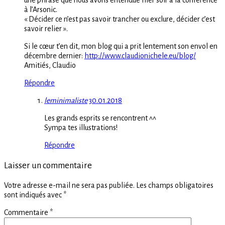
une phrase que nous avons entendue hier soir à la conférence
à l’Arsonic.
« Décider ce n’est pas savoir trancher ou exclure, décider c’est
savoir relier ».
Si le cœur t’en dit, mon blog qui a prit lentement son envol en
décembre dernier:
http://www.claudionichele.eu/blog/
Amitiés, Claudio
Répondre
leminimaliste
30.01.2018
Les grands esprits se rencontrent ^^
Sympa tes illustrations!
Répondre
Laisser un commentaire
Votre adresse e-mail ne sera pas publiée.
Les champs obligatoires
sont indiqués avec
*
Commentaire
*