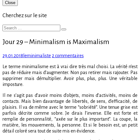
Primary
Close
Sidebar
Cherchez sur le site
Search
Search
for:
Jour 29 – Minimalism is Maximalism
Posted
Author
sur
29.01.2018
leminimaliste
2 commentaires
on
Jour
Le terme minimalisme est à vrai dire très mal choisi. La vérité n’est
29
pas de réduire mais d’augmenter. Non pas retirer mais rajouter. Pas
–
supprimer mais démultiplier. Avoir plus, plus, plus. Une véritable
Minimalism
imposture.
is
Maximalism
Il ne s’agit pas d’avoir moins d’objets, moins d’activités, moins de
contacts. Mais bien davantage de libertés, de sens, d’efficacité, de
plaisirs. Il va de même avec le terme “sobriété”. Une tenue grise est
parfois décrite comme sobre. Je dirais l’inverse. Elle est forte et
remplie de personnalité, “axée sur le plus important”. La coupe, la
matière, les mouvements, la personne. Et si le besoin est, un petit
détail coloré sera tout de suite mis en évidence.