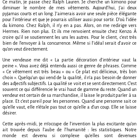
Ce matin, je passe chez Ralph Lauren. Je cherche un kimono pour
diminuer le nombre de mes vêtements. Aujourd’hui, j’ai deux
pyjamas courts et un long. J’aimerais avoir une seule pièce élégante
pour l’intérieur et que je pourrais utiliser aussi pour sortir. D’où l’idée
du kimono. Chez Ralph, il n’y en a pas. Alors, on me redirige vers
Hermes. Rien non plus. Et ils me renvoient ensuite chez Kenzo. À
croire qu’il se soutiennent les uns les autres. Pour le client, c’est très
bien de l’envoyer à la concurrence. Même si l’idéal serait d’avoir ce
qu’on veut directement.
Une vendeuse me dit « La partie décoration d’intérieur vaut la
peine ». Vous avez déjà entendu aussi ce genre de phrases. Comme
« Ce vêtement est très beau » ou « Ce plat est délicieux, très bon
choix ». Quelqu’un qui vend de la qualité, il n’a pas besoin de donner
des adjectifs subjectifs. La qualité se voit et se sent directement. C’est
souvent ce qui différencie le vrai haut de gamme du reste. Quand un
vendeur est certain de sa marchandise, il laisse le produit parler à sa
place. Et c’est pareil pour les personnes. Quand une personne sait ce
qu’elle vaut, elle n’étale pas tout ce qu’elle a d’un coup. Elle se laisse
désirer.
Cette après-midi, je m’occupe de l’invention la plus excitante qu’on
ait trouvée depuis l’aube de l’humanité : les statistiques. Notre
monde est devenu si complexe qu’elles sont devenues