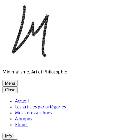
Site
Skip
is
to
loading
content
Minimalisme, Art et Philosophie
Menu
Close
Accueil
Les articles par catégories
Mes adresses fines
À propos
Ebook
Info