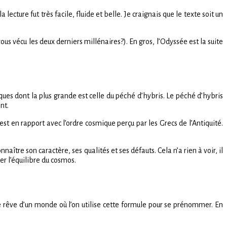
lecture fut très facile, fluide et belle. Je craignais que le texte soit un
-vous vécu les deux derniers millénaires?). En gros, l’Odyssée est la suite
ques dont la plus grande est celle du péché d’hybris. Le péché d’hybris
nt.
 est en rapport avec l’ordre cosmique perçu par les Grecs de l’Antiquité.
aître son caractère, ses qualités et ses défauts. Cela n’a rien à voir, il
ser l’équilibre du cosmos.
 Je rêve d’un monde où l’on utilise cette formule pour se prénommer. En