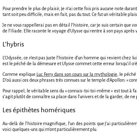
Pour prendre le plus de plaisir, je n’ai cette fois pris aucune note duran
tant soit peu difficile, mais en fait, pas du tout. Ce fut un véritable plai
Je ne vous rappellerai pas en détail l’histoire, car je suis certain que v
de l’Iliade. Elle raconte le voyage d’Ulysse qui rentre à son pays après
L’hybris
L’Odyssée, ce n’est pas juste l’histoire d’un homme qui revient chez l
est le péché de la démesure et Ulysse commet cette erreur lorsqu’il crèv
Comme explique
Luc Ferry dans son cours sur la mythologie
, le péché
D’où aussi ces deux phrases très connues sur le temple d’Apollon: « conn
Pour rappel, le véritable sens du « connais-toi toi-même » est tout à fai
s’agit plutôt de connaître sa place dans l’univers et de la garder, de ne 
Les épithètes homériques
Au-delà de l’histoire magnifique, l’un des points que j’ai particulièr
voici quelques-uns qui m’ont particulièrement plu: