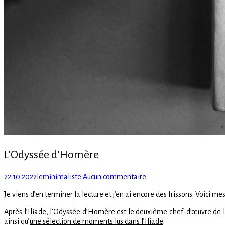
L’Odyssée d’Homère
Posted
Author
sur
22.10.2022
leminimaliste
Aucun commentaire
on
L’Odyssée
Je viens d’en terminer la lecture et j’en ai encore des frissons. Voici 
d’Homère
Après l’Iliade, l’Odyssée d’Homère est le deuxième chef-d’œuvre de la 
ainsi qu’
une sélection de moments lus dans l’Iliade
.