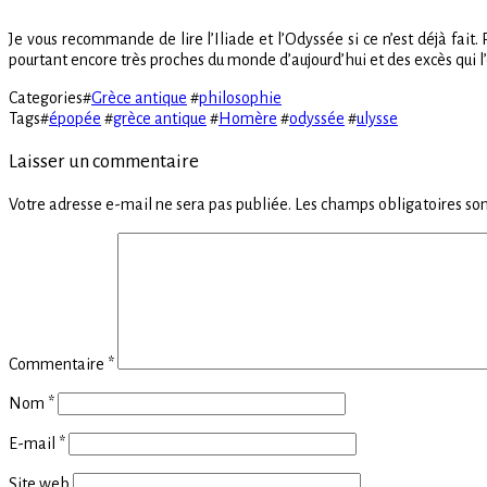
Je vous recommande de lire l’Iliade et l’Odyssée si ce n’est déjà fa
pourtant encore très proches du monde d’aujourd’hui et des excès qui 
Categories
#
Grèce antique
#
philosophie
Tags
#
épopée
#
grèce antique
#
Homère
#
odyssée
#
ulysse
Laisser un commentaire
Votre adresse e-mail ne sera pas publiée.
Les champs obligatoires son
Commentaire
*
Nom
*
E-mail
*
Site web