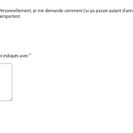
it. Personnellement, je me demande comment j’ai pu passer autant d’anné
l’emportent.
t indiqués avec
*