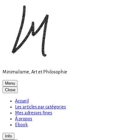
Site
Skip
is
to
loading
content
Minimalisme, Art et Philosophie
Menu
Close
Accueil
Les articles par catégories
Mes adresses fines
À propos
Ebook
Info