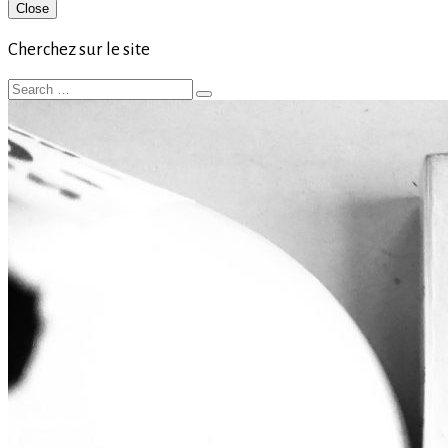
Primary
Close
Sidebar
Cherchez sur le site
Search
Search
for: