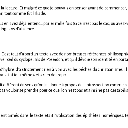
t la lecture. Et malgré ce que je pouvais en penser avant de commencer, la 
sir, tout comme fut l’Iliade.
ous en avez déjà entendu parler mille fois (si ce n’est pas le cas, où avez
 vingt ans d’absence.
ui. C’est tout d’abord un texte avec de nombreuses références philosophi
e l’œil du cyclope, fils de Poséidon, et qu’il dévoie son identité en parta
 d’hybris d’a strictement rien à voir avec les péchés du christianisme. Il
ais-toi toi-même » et « rien de trop ».
t différent du sens qu’on lui donne à propos de l’introspection comme conn
pas vouloir se prendre pour ce que l’on n’est pas et ainsi ne pas déstabili
ement aimés dans le texte était l’utilisation des épithètes homériques.