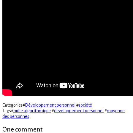
Categories
#
Développement personnel
#
société
Tags
#
bulle algorithmique
#
developpement personnel
#
moyenne
des personnes
One comment