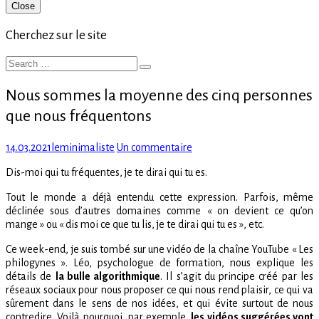
Primary
Close
Sidebar
Cherchez sur le site
Search
Search
for:
Nous sommes la moyenne des cinq personnes
que nous fréquentons
Posted
Author
sur
14.03.2021
leminimaliste
Un commentaire
on
Nous
Dis-moi qui tu fréquentes, je te dirai qui tu es.
sommes
la
Tout le monde a déjà entendu cette expression. Parfois, même
moyenne
déclinée sous d’autres domaines comme « on devient ce qu’on
des
mange » ou « dis moi ce que tu lis, je te dirai qui tu es », etc.
cinq
personnes
Ce week-end, je suis tombé sur une vidéo de la chaîne YouTube « Les
que
philogynes ». Léo, psychologue de formation, nous explique les
nous
détails de
la bulle algorithmique
. Il s’agit du principe créé par les
fréquentons
réseaux sociaux pour nous proposer ce qui nous rend plaisir, ce qui va
sûrement dans le sens de nos idées, et qui évite surtout de nous
contredire. Voilà pourquoi, par exemple,
les vidéos suggérées vont