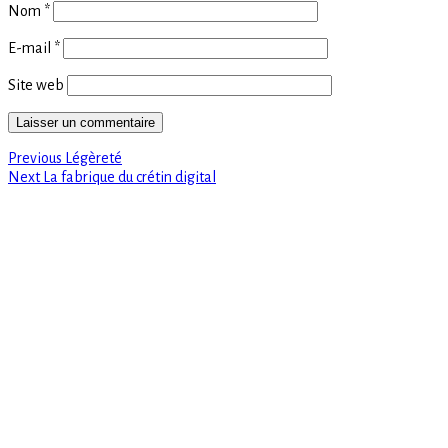
Nom
*
E-mail
*
Site web
Previous
Navigation
Previous
Légèreté
Next
post:
Next
La fabrique du crétin digital
de
post:
l’article