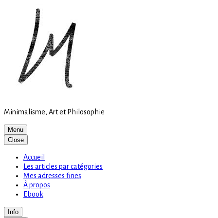
Site
Skip
is
to
loading
content
Minimalisme, Art et Philosophie
Menu
Close
Accueil
Les articles par catégories
Mes adresses fines
À propos
Ebook
Info