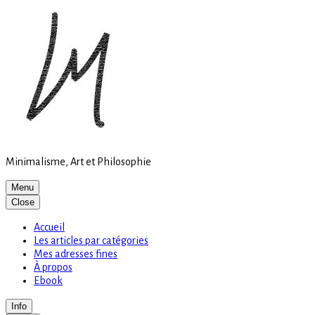
Site
Skip
is
to
loading
content
Minimalisme, Art et Philosophie
Menu
Close
Accueil
Les articles par catégories
Mes adresses fines
À propos
Ebook
Info