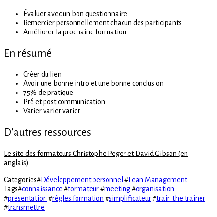
Évaluer avec un bon questionnaire
Remercier personnellement chacun des participants
Améliorer la prochaine formation
En résumé
Créer du lien
Avoir une bonne intro et une bonne conclusion
75% de pratique
Pré et post communication
Varier varier varier
D’autres ressources
Le site des formateurs Christophe Peger et David Gibson (en
anglais)
Categories
#
Développement personnel
#
Lean Management
Tags
#
connaissance
#
formateur
#
meeting
#
organisation
#
presentation
#
règles formation
#
simplificateur
#
train the trainer
#
transmettre