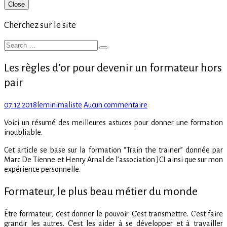
Primary
Close
Sidebar
Cherchez sur le site
Search
Search
for:
Les règles d’or pour devenir un formateur hors
pair
Posted
Author
sur
07.12.2018
leminimaliste
Aucun commentaire
on
Les
Voici un résumé des meilleures astuces pour donner une formation
règles
inoubliable.
d’or
pour
Cet article se base sur la formation “Train the trainer” donnée par
devenir
Marc De Tienne et Henry Arnal de l’association JCI ainsi que sur mon
un
expérience personnelle.
formateur
hors
Formateur, le plus beau métier du monde
pair
Être formateur, c’est donner le pouvoir. C’est transmettre. C’est faire
grandir les autres. C’est les aider à se développer et à travailler