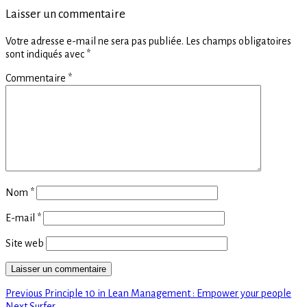
Laisser un commentaire
Votre adresse e-mail ne sera pas publiée.
Les champs obligatoires
sont indiqués avec
*
Commentaire
*
Nom
*
E-mail
*
Site web
Previous
Navigation
Previous
Principle 10 in Lean Management : Empower your people
Next
post:
Next
Surfer