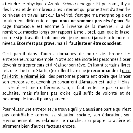
atteindre le physique d’Arnold Schwarzenegger. Et pourtant, il y a
des livres et de nombreux sites internet qui promettent d’atteindre
ce niveau en travaillant dur. La vérité, c’est que ma morphologie est
totalement différente et que
nous ne sommes pas nés égaux
. Sa
cage thoracique est énorme à l’inverse de la mienne, il a de
nombreux muscles longs par rapport à moi, bref, quoi que je fasse,
même si je travaille toute une vie, je ne pourrai jamais atteindre ce
niveau.
Et ce n’est pas grave, mais il faut juste en être conscient.
C’est pareil dans d’autres domaines de notre vie. Prenez les
entrepreneurs par exemple. Notre société incite les personnes à oser
devenir entrepreneurs et à réaliser son rêve. En lisant certains livres
tels que The Lean Startup (excellent livre que je recommande et
dont
j’ai écrit le résumé ici
), des personnes pourraient croire que lancer
son entreprise et devenir un concurrent d’Amazon est facile. Hélas,
la vérité est bien différente. Oui, il faut tenter le pas si on le
souhaite, mais n’allons pas croire qu’il suffit de volonté et de
beaucoup de travail pour y parvenir.
Pour réussir une entreprise, je trouve qu’il y a aussi une partie qui n’est
pas contrôlable comme sa situation sociale, son éducation, son
environnement, les relations, le marché, son propre caractère et
sûrement bien d’autres facteurs encore.