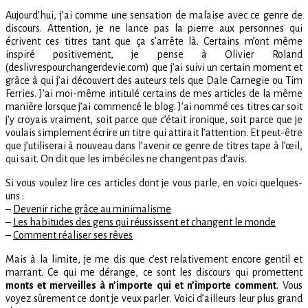
Aujourd’hui, j’ai comme une sensation de malaise avec ce genre de
discours. Attention, je ne lance pas la pierre aux personnes qui
écrivent ces titres tant que ça s’arrête là. Certains m’ont même
inspiré positivement, je pense à Olivier Roland
(deslivrespourchangerdevie.com) que j’ai suivi un certain moment et
grâce à qui j’ai découvert des auteurs tels que Dale Carnegie ou Tim
Ferries. J’ai moi-même intitulé certains de mes articles de la même
manière lorsque j’ai commencé le blog. J’ai nommé ces titres car soit
j’y croyais vraiment, soit parce que c’était ironique, soit parce que je
voulais simplement écrire un titre qui attirait l’attention. Et peut-être
que j’utiliserai à nouveau dans l’avenir ce genre de titres tape à l’œil,
qui sait. On dit que les imbéciles ne changent pas d’avis.
Si vous voulez lire ces articles dont je vous parle, en voici quelques-
uns :
–
Devenir riche grâce au minimalisme
–
Les habitudes des gens qui réussissent et changent le monde
–
Comment réaliser ses rêves
Mais à la limite, je me dis que c’est relativement encore gentil et
marrant. Ce qui me dérange, ce sont les discours qui promettent
monts et merveilles à n’importe qui et n’importe comment
. Vous
voyez sûrement ce dont je veux parler. Voici d’ailleurs leur plus grand