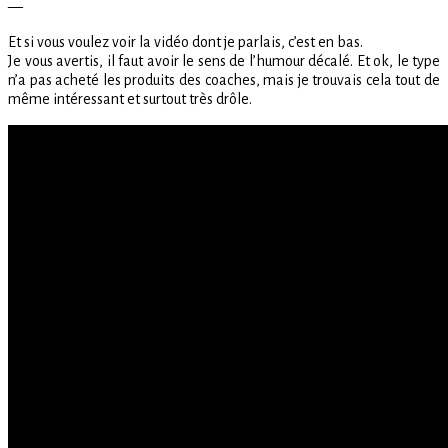
—
Et si vous voulez voir la vidéo dont je parlais, c’est en bas.
Je vous avertis, il faut avoir le sens de l’humour décalé. Et ok, le type
n’a pas acheté les produits des coaches, mais je trouvais cela tout de
même intéressant et surtout très drôle.