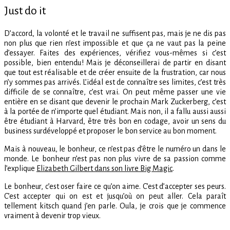
Just do it
D’accord, la volonté et le travail ne suffisent pas, mais je ne dis pas
non plus que rien n’est impossible et que ça ne vaut pas la peine
d’essayer. Faites des expériences, vérifiez vous-mêmes si c’est
possible, bien entendu ! Mais je déconseillerai de partir en disant
que tout est réalisable et de créer ensuite de la frustration, car nous
n’y sommes pas arrivés. L’idéal est de connaître ses limites, c’est très
difficile de se connaître, c’est vrai. On peut même passer une vie
entière en se disant que devenir le prochain Mark Zuckerberg, c’est
à la portée de n’importe quel étudiant. Mais non, il a fallu aussi aussi
être étudiant à Harvard, être très bon en codage, avoir un sens du
business surdéveloppé et proposer le bon service au bon moment.
Mais à nouveau, le bonheur, ce n’est pas d’être le numéro un dans le
monde. Le bonheur n’est pas non plus vivre de sa passion comme
l’explique
Elizabeth Gilbert dans son livre Big Magic
.
Le bonheur, c’est oser faire ce qu’on aime. C’est d’accepter ses peurs.
C’est accepter qui on est et jusqu’où on peut aller. Cela paraît
tellement kitsch quand j’en parle. Oula, je crois que je commence
vraiment à devenir trop vieux.