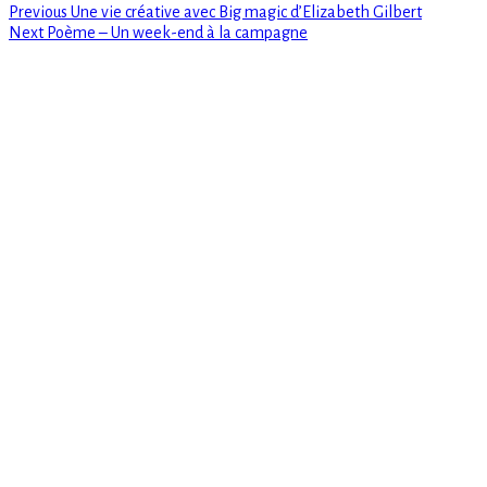
Previous
Navigation
Previous
Une vie créative avec Big magic d’Elizabeth Gilbert
Next
post:
Next
Poème – Un week-end à la campagne
de
post:
l’article