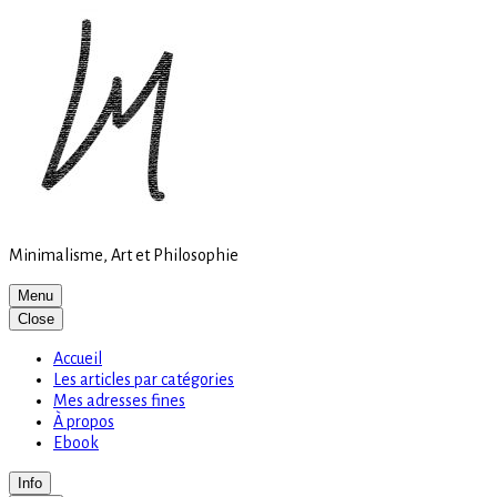
Site
Skip
is
to
loading
content
Minimalisme, Art et Philosophie
Menu
Close
Accueil
Les articles par catégories
Mes adresses fines
À propos
Ebook
Info