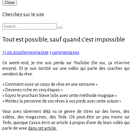
Primary
Close
Sidebar
Cherchez sur le site
Search
Search
for:
Tout est possible, sauf quand c’est impossible
Posted
Author
sur
17.06.2020
leminimaliste
3 commentaires
on
Tout
Ce week-end, je me suis perdu sur YouTube (he oui, ça m’arrive
est
encore). Et je suis tombé sur une vidéo qui parle des coaches qui
possible,
vendent du rêve.
sauf
quand
« Comment avoir un corps de rêve en une semaine »
c’est
« Devenez riche en cinq étapes »
impossible
« Soyez le prochain Steve Jobs avec cette méthode magique »
« Mettez la personne de vos rêves à vos pieds avec cette astuce »
Vous avez sûrement déjà vu ce genre de titres sur des livres, des
vidéos, des magazines, des Tedx. Ok peut-être un peu moins sur
Tedx, quoique j’avais écrit un article à propos d’une de leurs vidéo qui
parle de sexe
dans cet article.