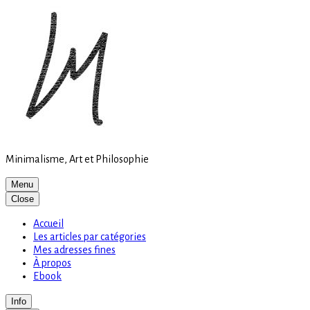
Site
Skip
is
to
loading
content
Minimalisme, Art et Philosophie
Menu
Close
Accueil
Les articles par catégories
Mes adresses fines
À propos
Ebook
Info