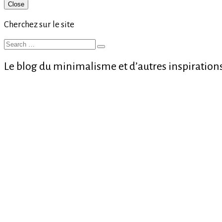
Primary
Close
Sidebar
Cherchez sur le site
Search
Search
for:
Le blog du minimalisme et d’autres inspiration