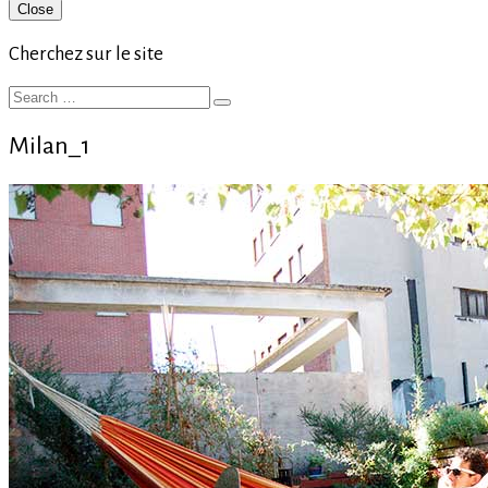
Primary
Close
Sidebar
Cherchez sur le site
Search
Search
for:
Milan_1