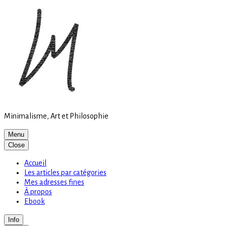
Site
Skip
is
to
loading
content
Minimalisme, Art et Philosophie
Menu
Close
Accueil
Les articles par catégories
Mes adresses fines
À propos
Ebook
Info