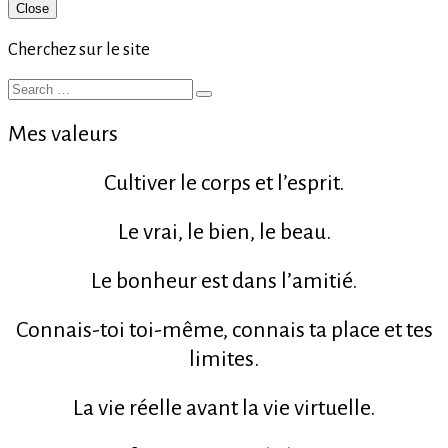
Primary
Close
Sidebar
Cherchez sur le site
Search
Search
for:
Mes valeurs
Cultiver le corps et l’esprit.
Le vrai, le bien, le beau.
Le bonheur est dans l’amitié.
Connais-toi toi-même, connais ta place et tes
limites.
La vie réelle avant la vie virtuelle.