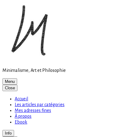
Site
Skip
is
to
loading
content
Minimalisme, Art et Philosophie
Menu
Close
Accueil
Les articles par catégories
Mes adresses fines
À propos
Ebook
Info