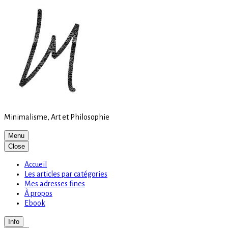
Site
Skip
is
to
loading
content
Minimalisme, Art et Philosophie
Menu
Close
Accueil
Les articles par catégories
Mes adresses fines
À propos
Ebook
Info