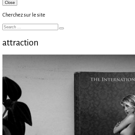
Primary
Close
Sidebar
Cherchez sur le site
Search
Search
for:
attraction