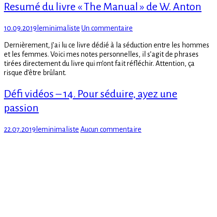
Resumé du livre « The Manual » de W. Anton
Posted
Author
sur
10.09.2019
leminimaliste
Un commentaire
on
Resumé
Dernièrement, j’ai lu ce livre dédié à la séduction entre les hommes
du
et les femmes. Voici mes notes personnelles, il s’agit de phrases
livre
tirées directement du livre qui m’ont fait réfléchir. Attention, ça
« The
risque d’être brûlant.
Manual »
de
Défi vidéos – 14. Pour séduire, ayez une
W.
Anton
passion
Posted
Author
sur
22.07.2019
leminimaliste
Aucun commentaire
on
Défi
vidéos
–
14.
Pour
séduire,
ayez
une
passion