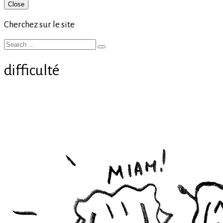
Primary
Close
Sidebar
Cherchez sur le site
Search
Search
for:
difficulté