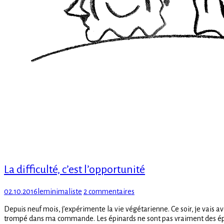
La difficulté, c’est l’opportunité
Posted
Author
sur
02.10.2016
leminimaliste
2 commentaires
on
La
Depuis neuf mois, j’expérimente la vie végétarienne. Ce soir, je vais av
difficulté,
trompé dans ma commande. Les épinards ne sont pas vraiment des ép
c’est