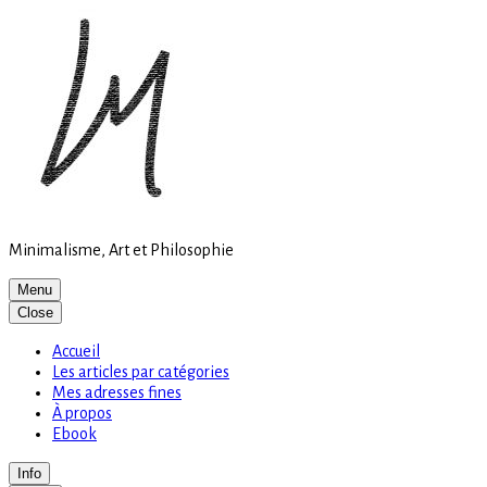
Site
Skip
is
to
loading
content
Minimalisme, Art et Philosophie
Menu
Close
Accueil
Les articles par catégories
Mes adresses fines
À propos
Ebook
Info