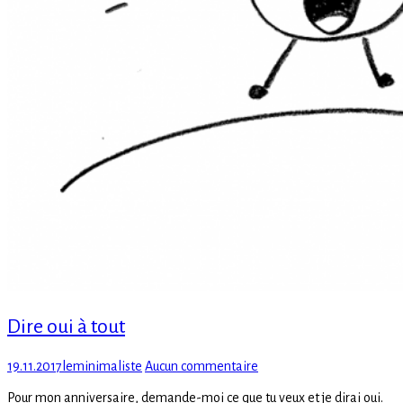
Dire oui à tout
Posted
Author
sur
19.11.2017
leminimaliste
Aucun commentaire
on
Dire
Pour mon anniversaire, demande-moi ce que tu veux et je dirai oui.
oui