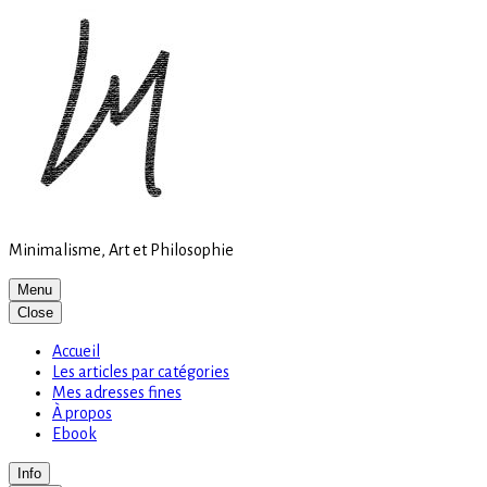
Site
Skip
is
to
loading
content
Minimalisme, Art et Philosophie
Menu
Close
Accueil
Les articles par catégories
Mes adresses fines
À propos
Ebook
Info