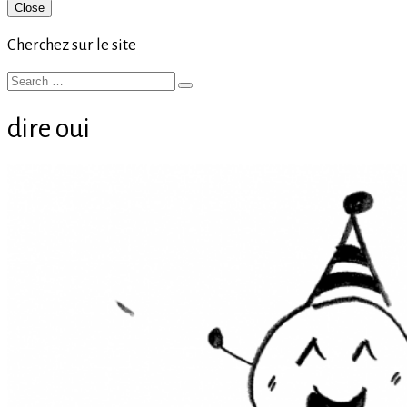
Primary
Close
Sidebar
Cherchez sur le site
Search
Search
for:
dire oui