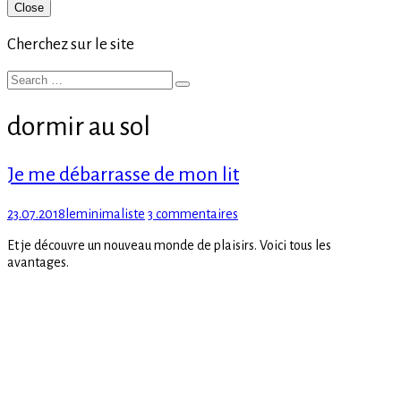
Primary
Close
Sidebar
Cherchez sur le site
Search
Search
for:
dormir au sol
Je me débarrasse de mon lit
Posted
Author
sur
23.07.2018
leminimaliste
3 commentaires
on
Je
Et je découvre un nouveau monde de plaisirs. Voici tous les
me
avantages.
débarrasse
de
mon
lit