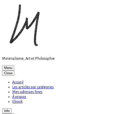
Site
Skip
is
to
loading
content
Minimalisme, Art et Philosophie
Menu
Close
Accueil
Les articles par catégories
Mes adresses fines
À propos
Ebook
Info