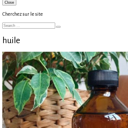
Primary
Close
Sidebar
Cherchez sur le site
Search
Search
for:
huile