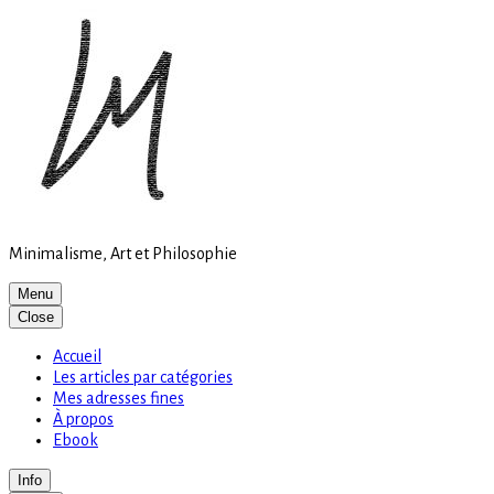
Site
Skip
is
to
loading
content
Minimalisme, Art et Philosophie
Menu
Close
Accueil
Les articles par catégories
Mes adresses fines
À propos
Ebook
Info