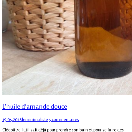
L’huile d’amande douce
Posted
Author
sur
19.05.2016
leminimaliste
5 commentaires
on
L’huile
Cléopâtre l’utilisait déjà pour prendre son bain et pour se faire des
d’amande