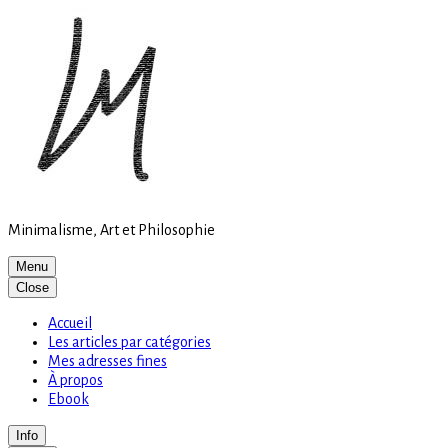
Site
Skip
is
to
loading
content
Minimalisme, Art et Philosophie
Menu
Close
Accueil
Les articles par catégories
Mes adresses fines
À propos
Ebook
Info