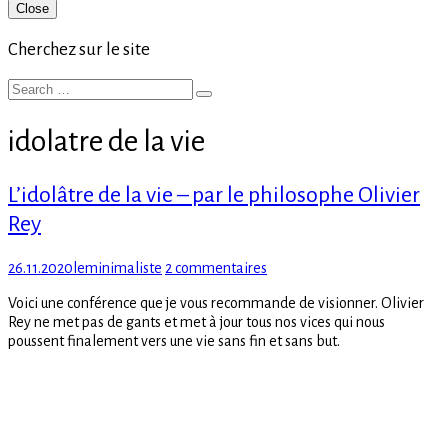
Primary
Close
Sidebar
Cherchez sur le site
Search
Search
for:
idolatre de la vie
L’idolâtre de la vie – par le philosophe Olivier
Rey
Posted
Author
sur
26.11.2020
leminimaliste
2 commentaires
on
L’idolâtre
Voici une conférence que je vous recommande de visionner. Olivier
de
Rey ne met pas de gants et met à jour tous nos vices qui nous
la
poussent finalement vers une vie sans fin et sans but.
vie
–
par
le
philosophe
Olivier