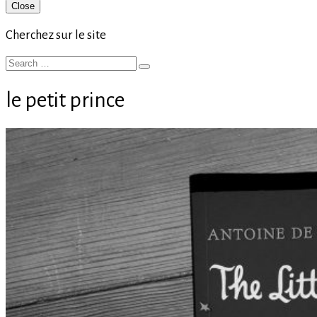
Primary
Close
Sidebar
Cherchez sur le site
Search
Search
for:
le petit prince