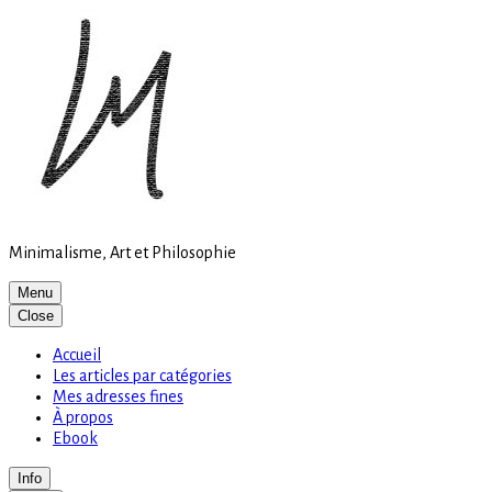
Site
Skip
is
to
loading
content
Minimalisme, Art et Philosophie
Menu
Close
Accueil
Les articles par catégories
Mes adresses fines
À propos
Ebook
Info