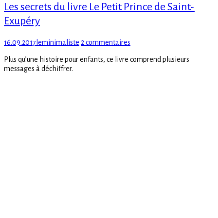
Les secrets du livre Le Petit Prince de Saint-
Exupéry
Posted
Author
sur
16.09.2017
leminimaliste
2 commentaires
on
Les
Plus qu’une histoire pour enfants, ce livre comprend plusieurs
secrets
messages à déchiffrer.
du
livre
Le
Petit
Prince
de
Saint-
Exupéry