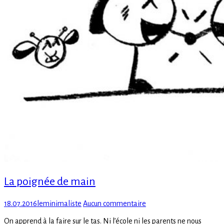
La poignée de main
Posted
Author
sur
18.07.2016
leminimaliste
Aucun commentaire
on
La
On apprend à la faire sur le tas. Ni l’école ni les parents ne nous
poignée