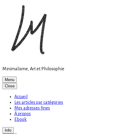
Site
Skip
is
to
loading
content
Minimalisme, Art et Philosophie
Menu
Close
Accueil
Les articles par catégories
Mes adresses fines
À propos
Ebook
Info