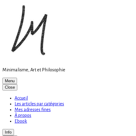
Site
Skip
is
to
loading
content
Minimalisme, Art et Philosophie
Menu
Close
Accueil
Les articles par catégories
Mes adresses fines
À propos
Ebook
Info