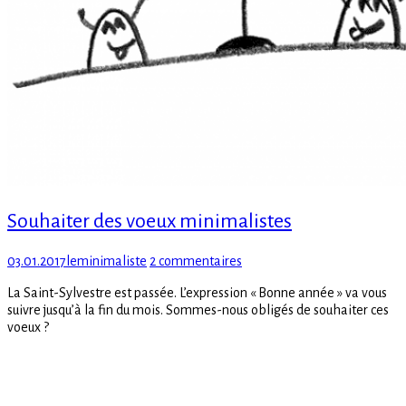
Souhaiter des voeux minimalistes
Posted
Author
sur
03.01.2017
leminimaliste
2 commentaires
on
Souhaiter
La Saint-Sylvestre est passée. L’expression « Bonne année » va vous
des
suivre jusqu’à la fin du mois. Sommes-nous obligés de souhaiter ces
voeux
voeux ?
minimalistes