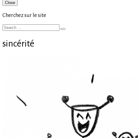
Primary
Close
Sidebar
Cherchez sur le site
Search
Search
for:
sincérité