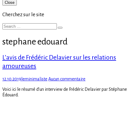
Primary
Close
Sidebar
Cherchez sur le site
Search
Search
for:
stephane edouard
L’avis de Frédéric Delavier sur les relations
amoureuses
Posted
Author
sur
12.10.2019
leminimaliste
Aucun commentaire
on
L’avis
Voici ici le résumé d’un interview de Frédéric Delavier par Stéphane
de
Édouard.
Frédéric
Delavier
sur
les
relations
amoureuses