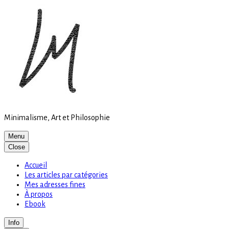
Site
Skip
is
to
loading
content
Minimalisme, Art et Philosophie
Menu
Close
Accueil
Les articles par catégories
Mes adresses fines
À propos
Ebook
Info