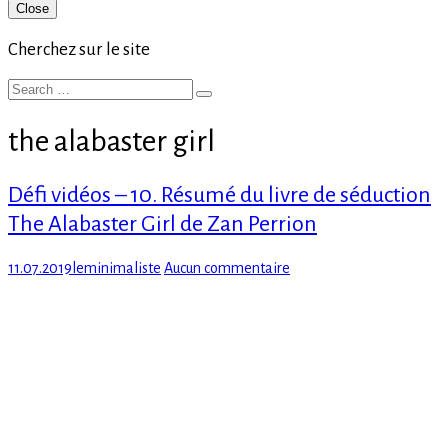
Primary
Close
Sidebar
Cherchez sur le site
Search
Search
for:
the alabaster girl
Défi vidéos – 10. Résumé du livre de séduction
The Alabaster Girl de Zan Perrion
Posted
Author
sur
11.07.2019
leminimaliste
Aucun commentaire
on
Défi
vidéos
–
10.
Résumé
du
livre
de
séduction