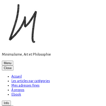
Site
Skip
is
to
loading
content
Minimalisme, Art et Philosophie
Menu
Close
Accueil
Les articles par catégories
Mes adresses fines
À propos
Ebook
Info