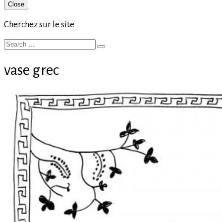
Primary
Close
Sidebar
Cherchez sur le site
Search
Search
for:
vase grec