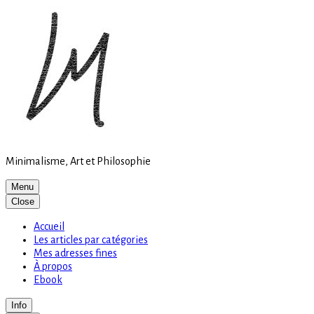
Site
Skip
is
to
loading
content
Minimalisme, Art et Philosophie
Menu
Close
Accueil
Les articles par catégories
Mes adresses fines
À propos
Ebook
Info