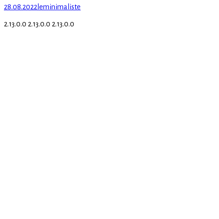
Posted
Author
28.08.2022
leminimaliste
on
2.13.0.0 2.13.0.0 2.13.0.0