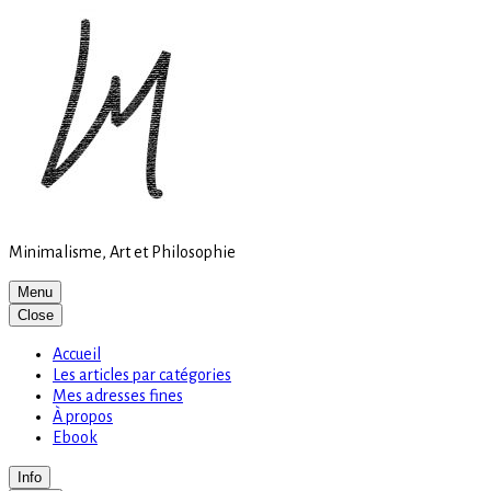
Site
Skip
is
to
loading
content
Minimalisme, Art et Philosophie
Menu
Close
Accueil
Les articles par catégories
Mes adresses fines
À propos
Ebook
Info