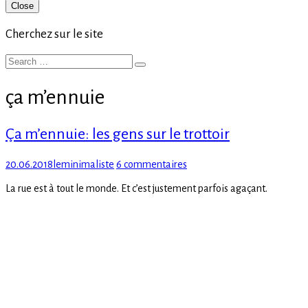
Primary
Close
Sidebar
Cherchez sur le site
Search
Search
for:
ça m’ennuie
Ça m’ennuie: les gens sur le trottoir
Posted
Author
sur
20.06.2018
leminimaliste
6 commentaires
on
Ça
La rue est à tout le monde. Et c’est justement parfois agaçant.
m’ennuie:
les
gens
sur
le
trottoir