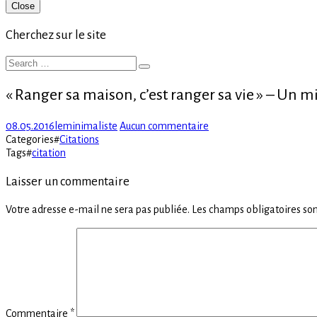
Primary
Close
Sidebar
Cherchez sur le site
Search
Search
for:
« Ranger sa maison, c’est ranger sa vie » – Un m
Posted
Author
sur
08.05.2016
leminimaliste
Aucun commentaire
on
« Ranger
Categories
#
Citations
sa
Tags
#
citation
maison,
c’est
Laisser un commentaire
ranger
sa
Votre adresse e-mail ne sera pas publiée.
Les champs obligatoires son
vie »
–
Un
minimaliste
Commentaire
*