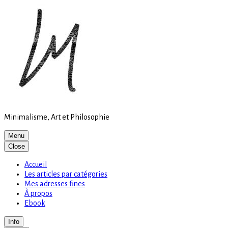
Site
Skip
is
to
loading
content
Minimalisme, Art et Philosophie
Menu
Close
Accueil
Les articles par catégories
Mes adresses fines
À propos
Ebook
Info