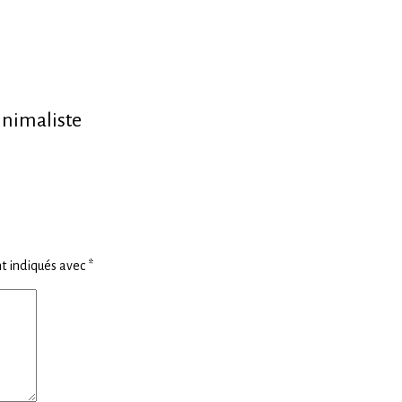
inimaliste
t indiqués avec
*