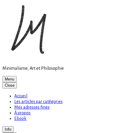
Site
Skip
is
to
loading
content
Minimalisme, Art et Philosophie
Menu
Close
Accueil
Les articles par catégories
Mes adresses fines
À propos
Ebook
Info