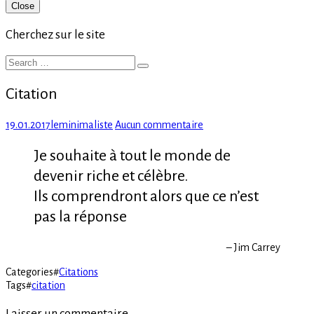
Primary
Close
Sidebar
Cherchez sur le site
Search
Search
for:
Citation
Posted
Author
sur
19.01.2017
leminimaliste
Aucun commentaire
on
Citation
Je souhaite à tout le monde de
devenir riche et célèbre.
Ils comprendront alors que ce n’est
pas la réponse
– Jim Carrey
Categories
#
Citations
Tags
#
citation
Laisser un commentaire