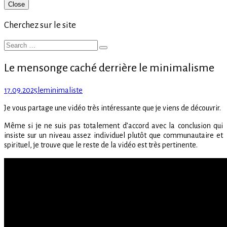
Primary
Close
Sidebar
Cherchez sur le site
Search
Search
for:
Le mensonge caché derrière le minimalisme
Posted
Author
17.09.2025
leminimaliste
on
Je vous partage une vidéo très intéressante que je viens de découvrir.
Même si je ne suis pas totalement d’accord avec la conclusion qui
insiste sur un niveau assez individuel plutôt que communautaire et
spirituel, je trouve que le reste de la vidéo est très pertinente.