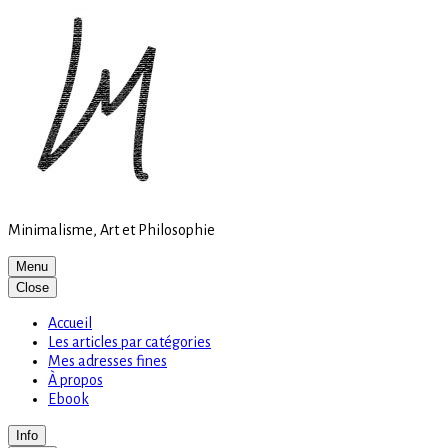
Site
Skip
is
to
loading
content
Minimalisme, Art et Philosophie
Menu
Close
Accueil
Les articles par catégories
Mes adresses fines
À propos
Ebook
Info