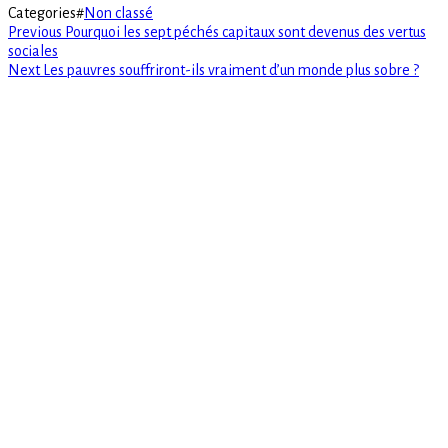
Categories
#
Non classé
Previous
Navigation
Previous
Pourquoi les sept péchés capitaux sont devenus des vertus
post:
sociales
de
Next
Next
Les pauvres souffriront-ils vraiment d’un monde plus sobre ?
post:
l’article