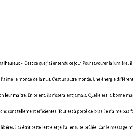
lheureux ». C’est ce que j’ai entendu ce jour. Pour savourer la lumière, il 
r. J’aime le monde de la nuit. C’est un autre monde. Une énergie différen
n leur maître. En orient, ils n’oseraient jamais. Quelle est la bonne m
ons sont tellement efficientes. Tout est à porté de bras. Je n’aime pas f
ibérer. J’ai écrit cette lettre et je l’ai ensuite brûlée. Car le message 