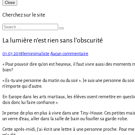
Primary
Close
Sidebar
Cherchez sur le site
Search
Search
for:
La lumière n’est rien sans l’obscurité
Posted
Author
sur
01.07.2018
leminimaliste
Aucun commentaire
on
La
« Pour pouvoir dire qu’on est heureux, il faut vivre aussi des moments ma
lumière
bien?
n’est
rien
« Es-tu une personne du matin ou du soir ». Je suis une personne du soi
sans
n’importe qui d’autre.
l’obscurité
En Europe dans les arts martiaux, les élèves osent remettre en questio
dois donc lui faire confiance ».
Je pense de plus en plus à vivre dans une Tiny-House. Ces petites mais
un verre d’eau, aller dans la salle de bain ou fouiller sa garde-robe.
Cette après-midi, j’ai écrit une lettre à une personne proche. Pour me l