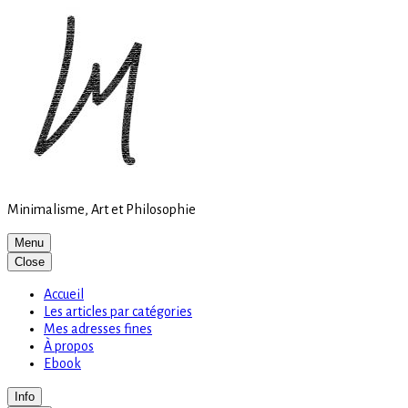
Site
Skip
is
to
loading
content
Minimalisme, Art et Philosophie
Menu
Close
Accueil
Les articles par catégories
Mes adresses fines
À propos
Ebook
Info