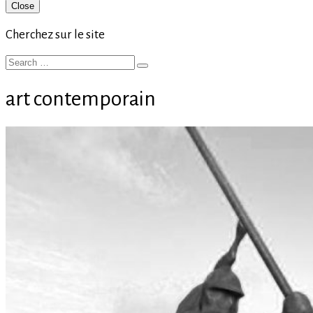
Primary
Close
Sidebar
Cherchez sur le site
Search
Search
for:
art contemporain