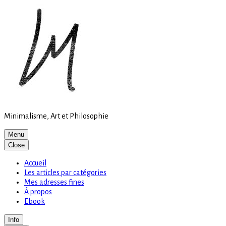
Site
Skip
is
to
loading
content
Minimalisme, Art et Philosophie
Menu
Close
Accueil
Les articles par catégories
Mes adresses fines
À propos
Ebook
Info