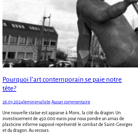
Pourquoi l’art contemporain se paie notre
tête?
Posted
Author
sur
26.03.2024
leminimaliste
Aucun commentaire
on
Pourquoi
Une nouvelle statue est apparue à Mons, la cité du dragon. Un
l’art
investissement de 450.000 euros pour nous pondre un amas de
contemporain
plasticine informe supposé représenté le combat de Saint-Georges
se
et du dragon. Au secours.
paie
notre