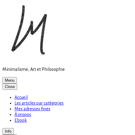
Site
Skip
is
to
loading
content
Minimalisme, Art et Philosophie
Menu
Close
Accueil
Les articles par catégories
Mes adresses fines
À propos
Ebook
Info