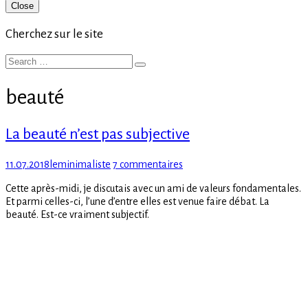
Primary
Close
Sidebar
Cherchez sur le site
Search
Search
for:
beauté
La beauté n’est pas subjective
Posted
Author
sur
11.07.2018
leminimaliste
7 commentaires
on
La
Cette après-midi, je discutais avec un ami de valeurs fondamentales.
beauté
Et parmi celles-ci, l’une d’entre elles est venue faire débat. La
n’est
beauté. Est-ce vraiment subjectif.
pas
subjective