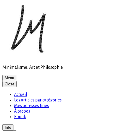
Site
Skip
is
to
loading
content
Minimalisme, Art et Philosophie
Menu
Close
Accueil
Les articles par catégories
Mes adresses fines
À propos
Ebook
Info