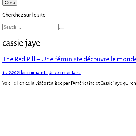
Primary
Close
Sidebar
Cherchez sur le site
Search
Search
for:
cassie jaye
The Red Pill – Une féministe découvre le monde
Posted
Author
sur
11.12.2021
leminimaliste
Un commentaire
on
The
Voici le lien de la vidéo réalisée par l’Américaine et Cassie Jaye qui 
Red
Pill
–
Une
féministe
découvre
le
monde
réel