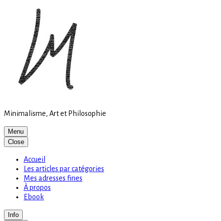
Site
Skip
is
to
loading
content
Minimalisme, Art et Philosophie
Menu
Close
Accueil
Les articles par catégories
Mes adresses fines
À propos
Ebook
Info