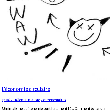
L’économie circulaire
Posted
Author
sur
17.06.2016
leminimaliste
2 commentaires
on
L’économie
Minimalisme et économie sont fortement liés. Comment échanger
circulaire