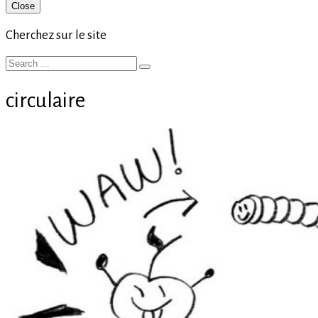
Primary
Close
Sidebar
Cherchez sur le site
Search
Search
for:
circulaire