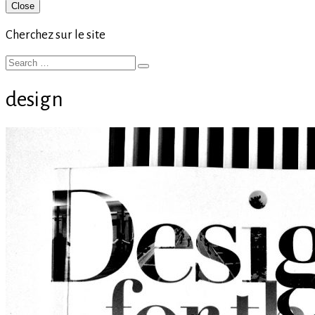
Primary
Close
Sidebar
Cherchez sur le site
Search
Search
for:
design