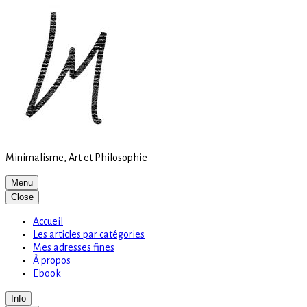
Site
Skip
is
to
loading
content
Minimalisme, Art et Philosophie
Menu
Close
Accueil
Les articles par catégories
Mes adresses fines
À propos
Ebook
Info