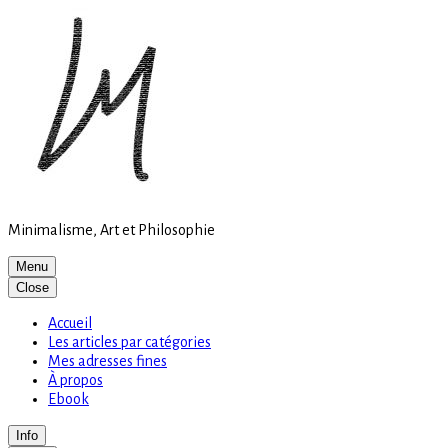
Site
Skip
is
to
loading
content
Minimalisme, Art et Philosophie
Menu
Close
Accueil
Les articles par catégories
Mes adresses fines
À propos
Ebook
Info