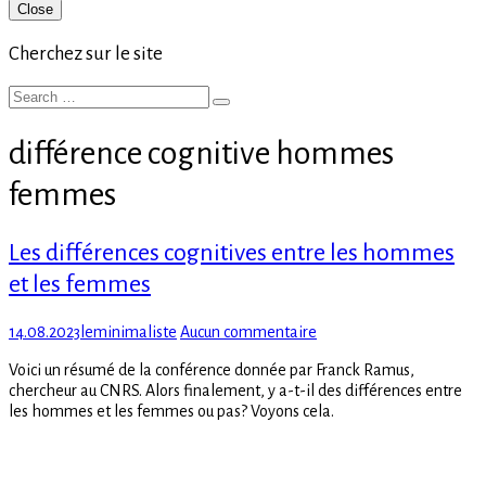
Primary
Close
Sidebar
Cherchez sur le site
Search
Search
for:
différence cognitive hommes
femmes
Les différences cognitives entre les hommes
et les femmes
Posted
Author
sur
14.08.2023
leminimaliste
Aucun commentaire
on
Les
Voici un résumé de la conférence donnée par Franck Ramus,
différences
chercheur au CNRS. Alors finalement, y a-t-il des différences entre
cognitives
les hommes et les femmes ou pas? Voyons cela.
entre
les
hommes
et