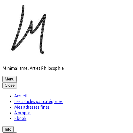
Site
Skip
is
to
loading
content
Minimalisme, Art et Philosophie
Menu
Close
Accueil
Les articles par catégories
Mes adresses fines
À propos
Ebook
Info