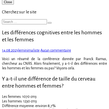
Primary
Close
Sidebar
Cherchez sur le site
Search
Search
for:
Les différences cognitives entre les hommes
et les femmes
Posted
Author
sur
14.08.2023
leminimaliste
Aucun commentaire
on
Les
Voici un résumé de la conférence donnée par Franck Ramus,
différences
chercheur au CNRS. Alors finalement, y a-t-il des différences entre
cognitives
les hommes et les femmes ou pas? Voyons cela.
entre
les
Y a-t-il une différence de taille du cerveau
hommes
et
entre hommes et femmes?
les
femmes
Les femmes: 1070 cm3
Les hommes: 1230 cm3
Différence moyenne: environ 8,7%