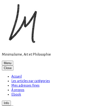
Site
Skip
is
to
loading
content
Minimalisme, Art et Philosophie
Menu
Close
Accueil
Les articles par catégories
Mes adresses fines
À propos
Ebook
Info