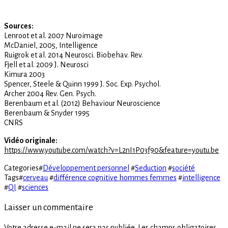
Sources:
Lenroot et al. 2007 Nuroimage
McDaniel, 2005, Intelligence
Ruigrok et al. 2014 Neurosci. Biobehav. Rev.
Fjell et al. 2009 J. Neurosci
Kimura 2003
Spencer, Steele & Quinn 1999 J. Soc. Exp. Psychol.
Archer 2004 Rev. Gen. Psych.
Berenbaum et al. (2012) Behaviour Neuroscience
Berenbaum & Snyder 1995
CNRS
Vidéo originale:
https://www.youtube.com/watch?v=L2nI1P03f90&feature=youtu.be
Categories
#
Développement personnel
#
Seduction
#
société
Tags
#
cerveau
#
différence cognitive hommes femmes
#
intelligence
#
QI
#
sciences
Laisser un commentaire
Votre adresse e-mail ne sera pas publiée.
Les champs obligatoires