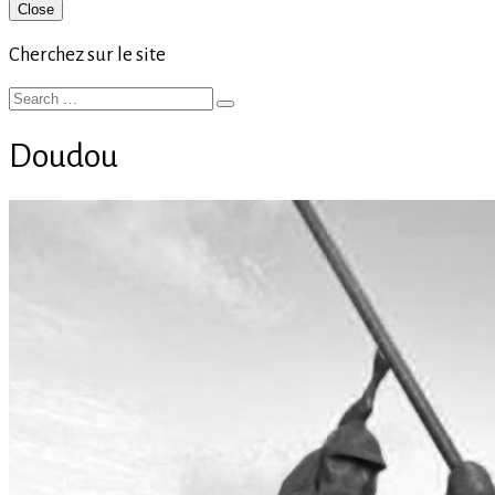
Primary
Close
Sidebar
Cherchez sur le site
Search
Search
for:
Doudou