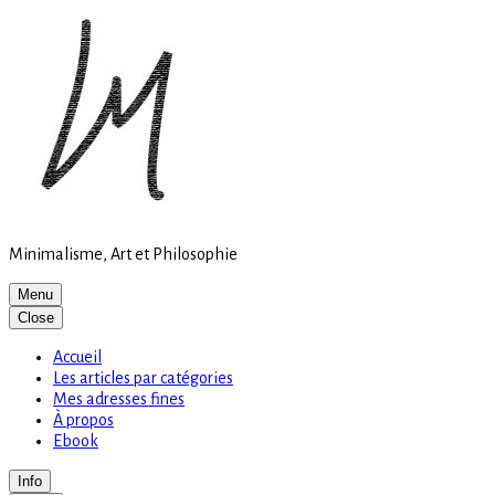
Site
Skip
is
to
loading
content
Minimalisme, Art et Philosophie
Menu
Close
Accueil
Les articles par catégories
Mes adresses fines
À propos
Ebook
Info