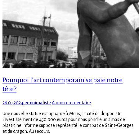
Pourquoi l’art contemporain se paie notre
tête?
Posted
Author
sur
26.03.2024
leminimaliste
Aucun commentaire
on
Pourquoi
Une nouvelle statue est apparue à Mons, la cité du dragon. Un
l’art
investissement de 450.000 euros pour nous pondre un amas de
contemporain
plasticine informe supposé représenté le combat de Saint-Georges
se
et du dragon. Au secours.
paie
notre