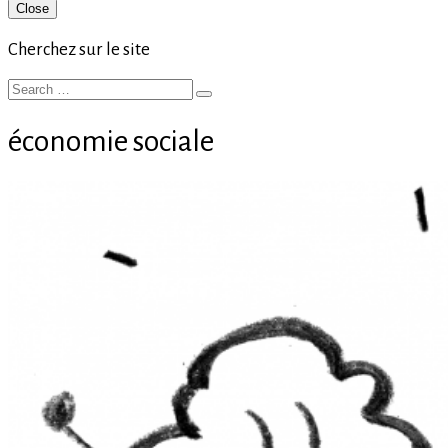
Primary
Close
Sidebar
Cherchez sur le site
Search
Search
for:
économie sociale