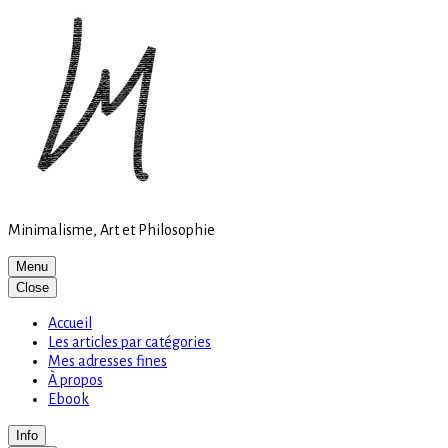
Site
Skip
is
to
loading
content
Minimalisme, Art et Philosophie
Menu
Close
Accueil
Les articles par catégories
Mes adresses fines
À propos
Ebook
Info