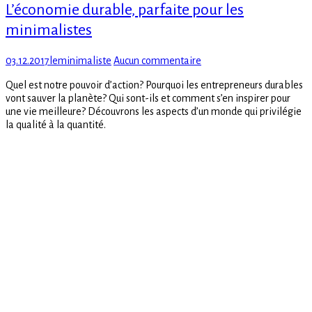
L’économie durable, parfaite pour les
minimalistes
Posted
Author
sur
03.12.2017
leminimaliste
Aucun commentaire
on
L’économie
Quel est notre pouvoir d’action? Pourquoi les entrepreneurs durables
durable,
vont sauver la planète? Qui sont-ils et comment s’en inspirer pour
parfaite
une vie meilleure? Découvrons les aspects d’un monde qui privilégie
pour
la qualité à la quantité.
les
minimalistes