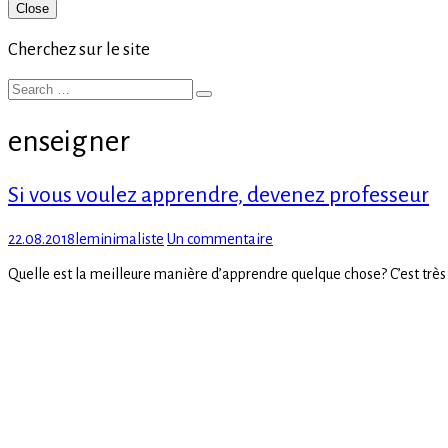
Primary
Close
Sidebar
Cherchez sur le site
Search
Search
for:
enseigner
Si vous voulez apprendre, devenez professeur
Posted
Author
sur
22.08.2018
leminimaliste
Un commentaire
on
Si
Quelle est la meilleure manière d’apprendre quelque chose? C’est très
vous
voulez
apprendre,
devenez
professeur