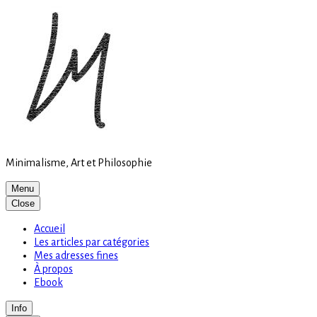
Site
Skip
is
to
loading
content
Minimalisme, Art et Philosophie
Menu
Close
Accueil
Les articles par catégories
Mes adresses fines
À propos
Ebook
Info