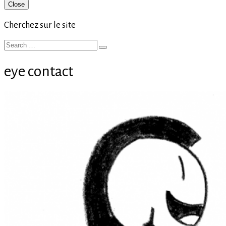
Primary
Close
Sidebar
Cherchez sur le site
Search
Search
for:
eye contact