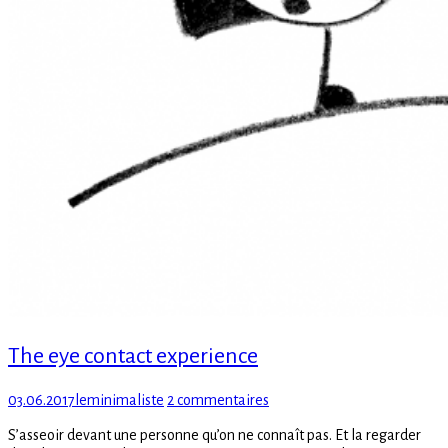
The eye contact experience
Posted
Author
sur
03.06.2017
leminimaliste
2 commentaires
on
The
S’asseoir devant une personne qu’on ne connaît pas. Et la regarder
eye