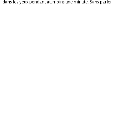
dans les yeux pendant au moins une minute. Sans parler.
contact
experience