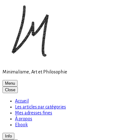
Site
Skip
is
to
loading
content
Minimalisme, Art et Philosophie
Menu
Close
Accueil
Les articles par catégories
Mes adresses fines
À propos
Ebook
Info