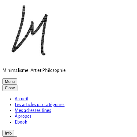
Site
Skip
is
to
loading
content
Minimalisme, Art et Philosophie
Menu
Close
Accueil
Les articles par catégories
Mes adresses fines
À propos
Ebook
Info