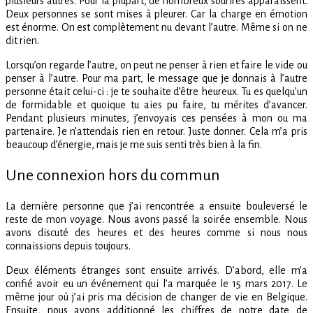
plusieurs autres. Pour la plupart, de nombreux sourires apparaissent.
Deux personnes se sont mises à pleurer. Car la charge en émotion
est énorme. On est complètement nu devant l’autre. Même si on ne
dit rien.
Lorsqu’on regarde l’autre, on peut ne penser à rien et faire le vide ou
penser à l’autre. Pour ma part, le message que je donnais à l’autre
personne était celui-ci : je te souhaite d’être heureux. Tu es quelqu’un
de formidable et quoique tu aies pu faire, tu mérites d’avancer.
Pendant plusieurs minutes, j’envoyais ces pensées à mon ou ma
partenaire. Je n’attendais rien en retour. Juste donner. Cela m’a pris
beaucoup d’énergie, mais je me suis senti très bien à la fin.
Une connexion hors du commun
La dernière personne que j’ai rencontrée a ensuite bouleversé le
reste de mon voyage. Nous avons passé la soirée ensemble. Nous
avons discuté des heures et des heures comme si nous nous
connaissions depuis toujours.
Deux éléments étranges sont ensuite arrivés. D’abord, elle m’a
confié avoir eu un événement qui l’a marquée le 15 mars 2017. Le
même jour où j’ai pris ma décision de changer de vie en Belgique.
Ensuite, nous avons additionné les chiffres de notre date de