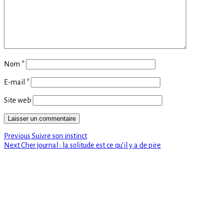
Nom
*
E-mail
*
Site web
Previous
Navigation
Previous
Suivre son instinct
Next
post:
Next
Cher journal : la solitude est ce qu’il y a de pire
de
post:
l’article