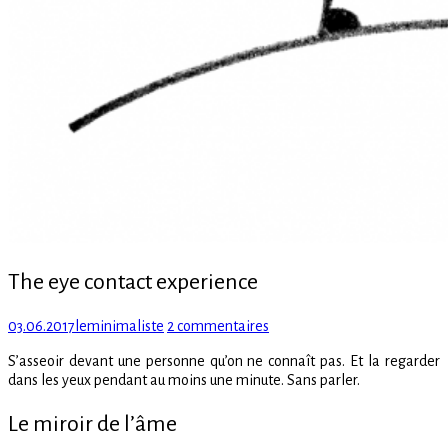
The eye contact experience
Posted
Author
sur
03.06.2017
leminimaliste
2 commentaires
on
The
S’asseoir devant une personne qu’on ne connaît pas. Et la regarder
eye
dans les yeux pendant au moins une minute. Sans parler.
contact
experience
Le miroir de l’âme