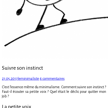
Suivre son instinct
Posted
Author
sur
27.05.2017
leminimaliste
6 commentaires
on
Suivre
C’est l’essence même du minimalisme. Comment suivre son instinct ?
son
Faut-il écouter sa petite voix ? Quel était le déclic pour quitter mon
instinct
job ?
La petite voix