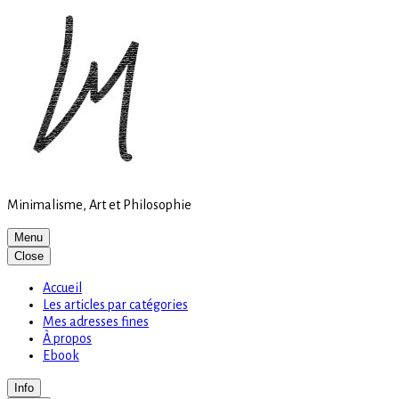
Site
Skip
is
to
loading
content
Minimalisme, Art et Philosophie
Menu
Close
Accueil
Les articles par catégories
Mes adresses fines
À propos
Ebook
Info