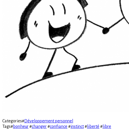
Categories
#
Développement personnel
Tags
#
bonheur
#
changer
#
confiance
#
instinct
#
liberté
#
libre