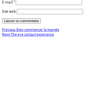
E-mail
*
Site web
Previous
Navigation
Previous
Bien commencer la journée
Next
post:
Next
The eye contact experience
de
post:
l’article