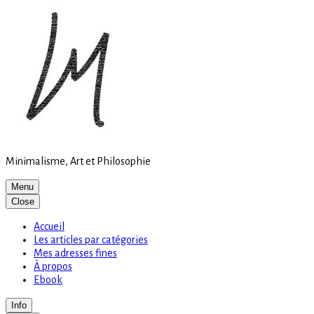
Site
Skip
is
to
loading
content
Minimalisme, Art et Philosophie
Menu
Close
Accueil
Les articles par catégories
Mes adresses fines
À propos
Ebook
Info