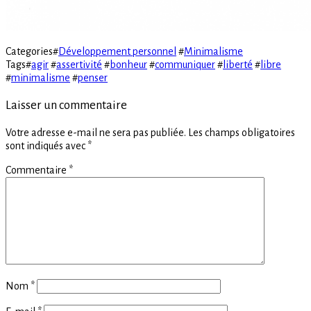
Categories
#
Développement personnel
#
Minimalisme
Tags
#
agir
#
assertivité
#
bonheur
#
communiquer
#
liberté
#
libre
#
minimalisme
#
penser
Laisser un commentaire
Votre adresse e-mail ne sera pas publiée.
Les champs obligatoires
sont indiqués avec
*
Commentaire
*
Nom
*