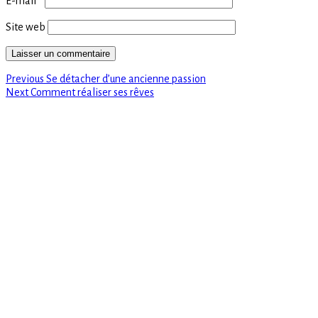
E-mail
*
Site web
Previous
Navigation
Previous
Se détacher d’une ancienne passion
Next
post:
Next
Comment réaliser ses rêves
de
post:
l’article