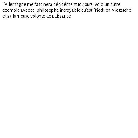
L’Allemagne me fascinera décidément toujours. Voici un autre
philosophie
exemple avec ce philosophe incroyable qu’est Friedrich Nietzsche
de
et sa fameuse volonté de puissance.
Friedrich
Nietzsche