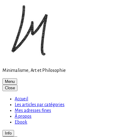
Site
Skip
is
to
loading
content
Minimalisme, Art et Philosophie
Menu
Close
Accueil
Les articles par catégories
Mes adresses fines
À propos
Ebook
Info