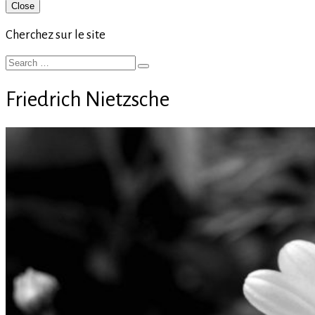
Primary
Close
Sidebar
Cherchez sur le site
Search
Search
for:
Friedrich Nietzsche