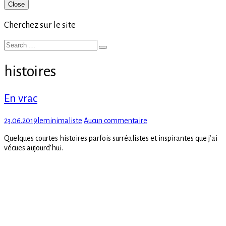
Primary
Close
Sidebar
Cherchez sur le site
Search
Search
for:
histoires
En vrac
Posted
Author
sur
23.06.2019
leminimaliste
Aucun commentaire
on
En
Quelques courtes histoires parfois surréalistes et inspirantes que j’ai
vrac
vécues aujourd’hui.