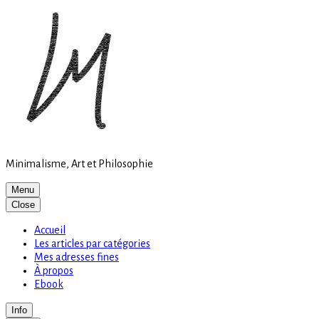
Site
Skip
is
to
loading
content
Minimalisme, Art et Philosophie
Menu
Close
Accueil
Les articles par catégories
Mes adresses fines
À propos
Ebook
Info