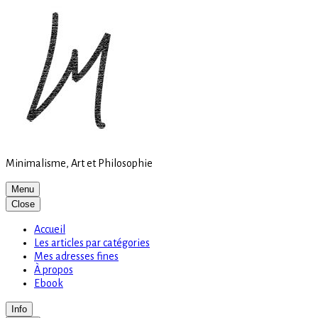
Site
Skip
is
to
loading
content
Minimalisme, Art et Philosophie
Menu
Close
Accueil
Les articles par catégories
Mes adresses fines
À propos
Ebook
Info