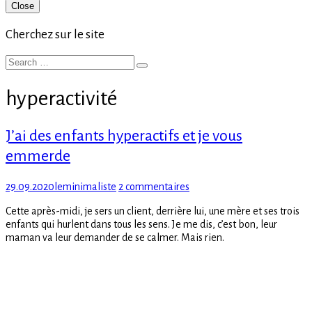
Primary
Close
Sidebar
Cherchez sur le site
Search
Search
for:
hyperactivité
J’ai des enfants hyperactifs et je vous
emmerde
Posted
Author
sur
29.09.2020
leminimaliste
2 commentaires
on
J’ai
Cette après-midi, je sers un client, derrière lui, une mère et ses trois
des
enfants qui hurlent dans tous les sens. Je me dis, c’est bon, leur
enfants
maman va leur demander de se calmer. Mais rien.
hyperactifs
et
je
vous
emmerde