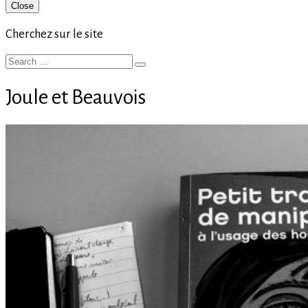
Primary
Close
Sidebar
Cherchez sur le site
Search
Search
for:
Joule et Beauvois