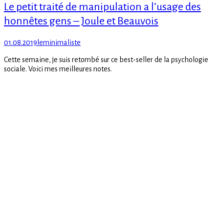
Le petit traité de manipulation a l’usage des
honnêtes gens – Joule et Beauvois
Posted
Author
01.08.2019
leminimaliste
on
Cette semaine, je suis retombé sur ce best-seller de la psychologie
sociale. Voici mes meilleures notes.