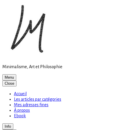
Site
Skip
is
to
loading
content
Minimalisme, Art et Philosophie
Menu
Close
Accueil
Les articles par catégories
Mes adresses fines
À propos
Ebook
Info