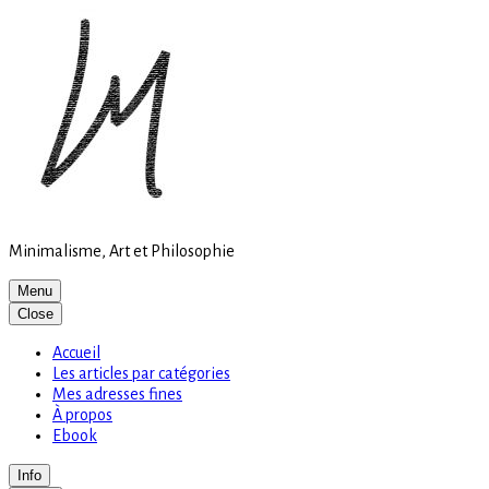
Site
Skip
is
to
loading
content
Minimalisme, Art et Philosophie
Menu
Close
Accueil
Les articles par catégories
Mes adresses fines
À propos
Ebook
Info