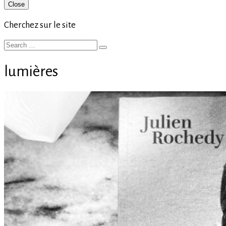
Primary
Close
Sidebar
Cherchez sur le site
Search
Search
for:
lumières