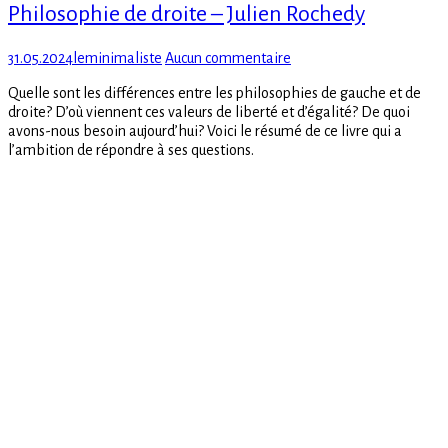
Philosophie de droite – Julien Rochedy
Posted
Author
sur
31.05.2024
leminimaliste
Aucun commentaire
on
Philosophie
Quelle sont les différences entre les philosophies de gauche et de
de
droite? D’où viennent ces valeurs de liberté et d’égalité? De quoi
droite
avons-nous besoin aujourd’hui? Voici le résumé de ce livre qui a
–
l’ambition de répondre à ses questions.
Julien
Rochedy